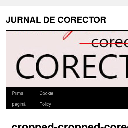
JURNAL DE CORECTOR
Sari
Prima
Cookie
la
pagină
Policy
conținut
cropped-cropped-corec